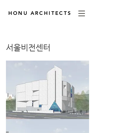
HONU ARCHITECTS
서울비전센터