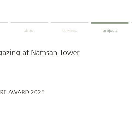
S
about
services
projects
 gazing at Namsan Tower
URE AWARD 2025