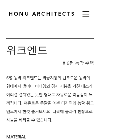
HONU ARCHITECTS
위크엔드
# 6평 농막 주택
6평 농막 위크엔드는 박공지붕의 단조로운 농막의
형태에서 벗어나 비대칭의 경사 지붕을 가진 매스가
여러겹 겹쳐있는 듯한 형태로 자유로운 리듬감이 느
껴집니다. 여유로운 주말을 예쁜 디자인의 농막 위크
엔드에서 한껏 즐겨보세요. 다락에 올라가 천창으로
하늘을 바라볼 수 있습니다.
MATERIAL