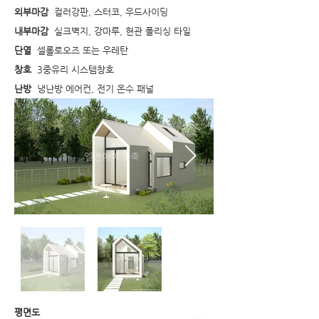
외부마감
컬러강판, 스터코, 우드사이딩
내부마감
실크벽지, 강마루, 현관 폴리싱 타일
단열
셀롤로오즈 또는 우레탄
​창호
3중유리 시스템창호
난방
냉난방 에어컨, 전기 온수 패널
​평면도